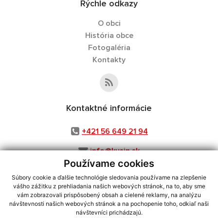
Rýchle odkazy
O obci
História obce
Fotogaléria
Kontakty
Kontaktné informácie
+421 56 649 21 94
info@kusin.sk
Používame cookies
Súbory cookie a ďalšie technológie sledovania používame na zlepšenie
vášho zážitku z prehliadania našich webových stránok, na to, aby sme
využite možnosť získavania aktuálnych informácií s využitím RSS
,
vám zobrazovali prispôsobený obsah a cielené reklamy, na analýzu
CMS systém (redakčný) systém ECHELON 2,
Mapa stránok
,
web portál
,
návštevnosti našich webových stránok a na pochopenie toho, odkiaľ naši
návštevníci prichádzajú.
webhosting
,
webex.digital, s.r.o.
,
domény
,
registrácia domény
,