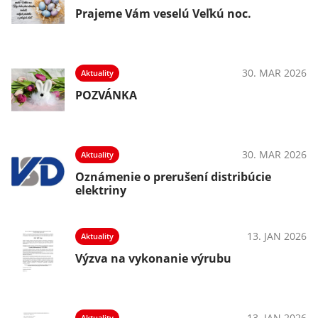
Prajeme Vám veselú Veľkú noc.
025
30. MAR 2026
Aktuality
POZVÁNKA
025
30. MAR 2026
Aktuality
Oznámenie o prerušení distribúcie
elektriny
025
13. JAN 2026
Aktuality
Výzva na vykonanie výrubu
025
13. JAN 2026
Aktuality