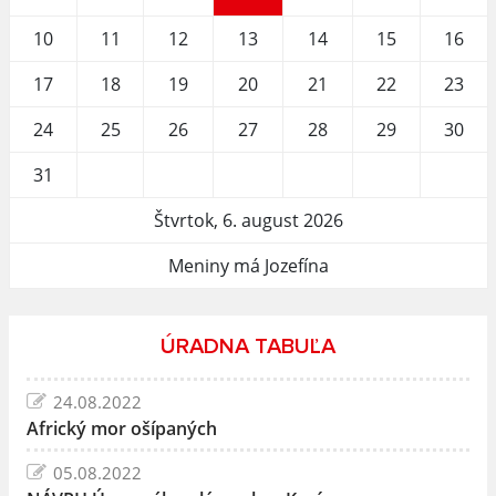
10
11
12
13
14
15
16
17
18
19
20
21
22
23
24
25
26
27
28
29
30
31
Štvrtok, 6. august 2026
Meniny má Jozefína
ÚRADNA TABUĽA
24.08.2022
Africký mor ošípaných
05.08.2022