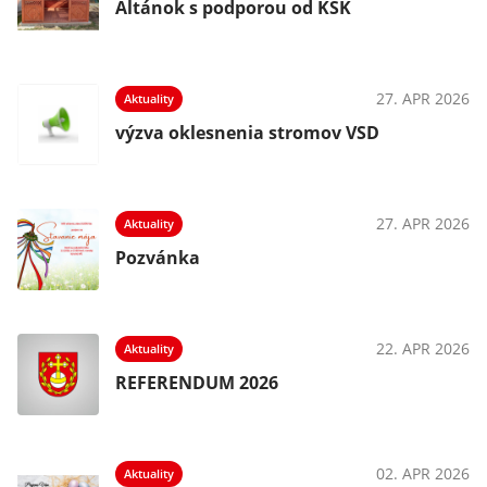
Altánok s podporou od KSK
025
27. APR 2026
Aktuality
výzva oklesnenia stromov VSD
025
27. APR 2026
Aktuality
Pozvánka
025
22. APR 2026
Aktuality
REFERENDUM 2026
025
02. APR 2026
Aktuality