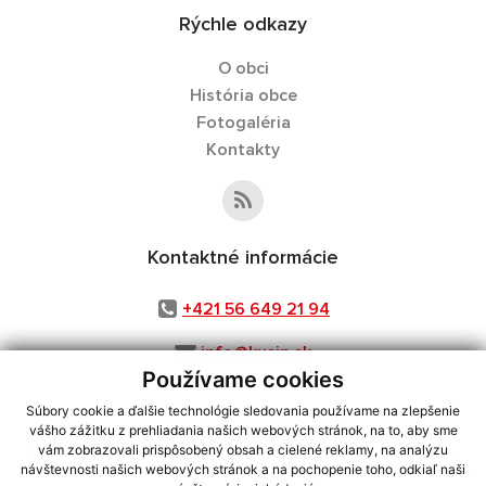
Rýchle odkazy
O obci
História obce
Fotogaléria
Kontakty
Kontaktné informácie
+421 56 649 21 94
info@kusin.sk
Používame cookies
Súbory cookie a ďalšie technológie sledovania používame na zlepšenie
vášho zážitku z prehliadania našich webových stránok, na to, aby sme
využite možnosť získavania aktuálnych informácií s využitím RSS
,
vám zobrazovali prispôsobený obsah a cielené reklamy, na analýzu
návštevnosti našich webových stránok a na pochopenie toho, odkiaľ naši
CMS systém (redakčný) systém ECHELON 2,
Mapa stránok
,
web portál
,