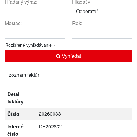
Hľadaný výraz:
Hľadať v:
Mesiac:
Rok:
Rozšírené vyhľadávanie
Vyhľadať
zoznam faktúr
Detail
faktúry
20260033
Číslo
Interné
DF2026/21
číslo