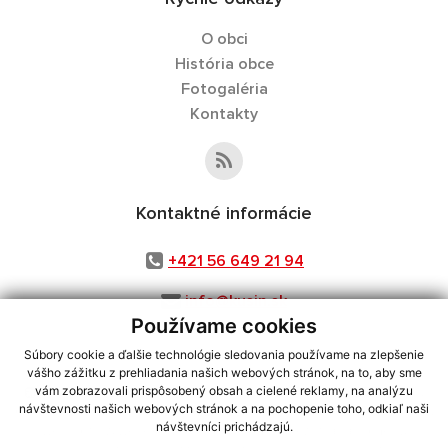
O obci
História obce
Fotogaléria
Kontakty
Kontaktné informácie
+421 56 649 21 94
info@kusin.sk
Používame cookies
Súbory cookie a ďalšie technológie sledovania používame na zlepšenie
vášho zážitku z prehliadania našich webových stránok, na to, aby sme
využite možnosť získavania aktuálnych informácií s využitím RSS
,
vám zobrazovali prispôsobený obsah a cielené reklamy, na analýzu
návštevnosti našich webových stránok a na pochopenie toho, odkiaľ naši
CMS systém (redakčný) systém ECHELON 2,
Mapa stránok
,
web portál
,
návštevníci prichádzajú.
webhosting
,
webex.digital, s.r.o.
,
domény
,
registrácia domény
,