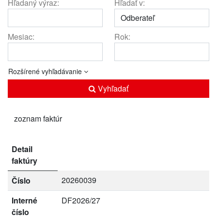
Hľadaný výraz:
Hľadať v:
Mesiac:
Rok:
Rozšírené vyhľadávanie
Vyhľadať
zoznam faktúr
Detail
faktúry
20260039
Číslo
Interné
DF2026/27
číslo