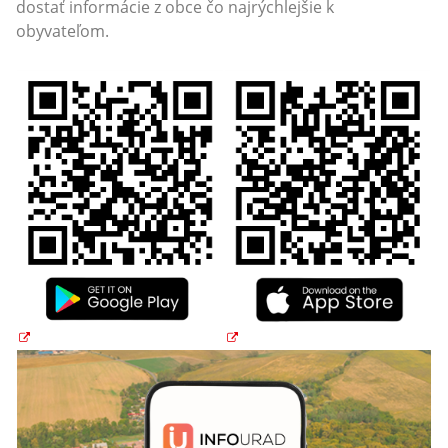
dostať informácie z obce čo najrýchlejšie k
obyvateľom.