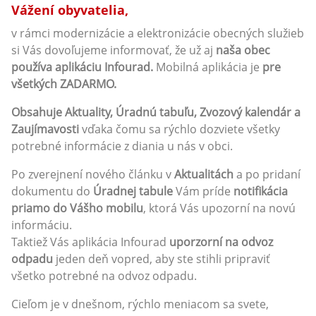
Vážení obyvatelia,
v rámci modernizácie a elektronizácie obecných služieb
si Vás dovoľujeme informovať, že už aj
naša obec
používa aplikáciu Infourad.
Mobilná aplikácia je
pre
všetkých ZADARMO.
Obsahuje Aktuality, Úradnú tabuľu, Zvozový kalendár a
Zaujímavosti
vďaka čomu sa rýchlo dozviete všetky
potrebné informácie z diania u nás v obci.
Po zverejnení nového článku v
Aktualitách
a po pridaní
dokumentu do
Úradnej tabule
Vám príde
notifikácia
priamo do Vášho mobilu
, ktorá Vás upozorní na novú
informáciu.
Taktiež Vás aplikácia Infourad
uporzorní na odvoz
odpadu
jeden deň vopred, aby ste stihli pripraviť
všetko potrebné na odvoz odpadu.
Cieľom je v dnešnom, rýchlo meniacom sa svete,