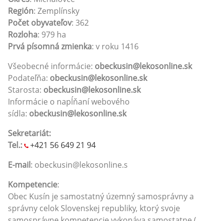
Región
: Zemplínsky
Počet obyvateľov
: 362
Rozloha
: 979 ha
Prvá písomná zmienka
: v roku 1416
Všeobecné informácie:
obeckusin@lekosonline.sk
Podateľňa:
obeckusin@lekosonline.sk
Starosta:
obeckusin@lekosonline.sk
Informácie o napĺňaní webového
sídla:
obeckusin@lekosonline.sk
Sekretariát:
Tel.:
+421 56 649 21 94
E-mail
: obeckusin@lekosonline.s
Kompetencie
:
Obec Kusín je samostatný územný samosprávny a
správny celok Slovenskej republiky, ktorý svoje
samosprávne kompetencie vykonáva samostatne (