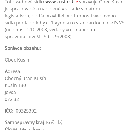
Toto webové sídlo
www.kusin.sk
spravuje Obec Kusín
je spracované a naplnené v súlade s platnou
legislatívou, podľa pravidiel prístupnosti webového
sídla podľa prílohy č. 1 Výnosu o štandardoch pre IS VS
(účinnosť 1.10.2008, vydaný vo Finančnom
spravodajcovi MF SR č. 9/2008).
Správca obsahu
:
Obec Kusín
Adresa
:
Obecný úrad Kusín
Kusín 130
Jovsa
072 32
IČO
: 00325392
Samosprávny kraj
: Košický
Okres
: Michalovce