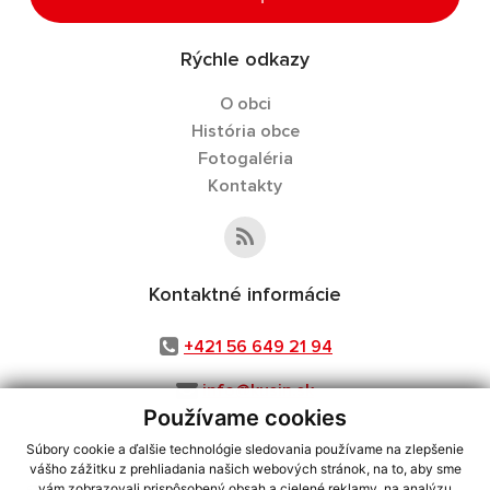
Rýchle odkazy
O obci
História obce
Fotogaléria
Kontakty
Kontaktné informácie
+421 56 649 21 94
info@kusin.sk
Používame cookies
Súbory cookie a ďalšie technológie sledovania používame na zlepšenie
vášho zážitku z prehliadania našich webových stránok, na to, aby sme
využite možnosť získavania aktuálnych informácií s využitím RSS
,
vám zobrazovali prispôsobený obsah a cielené reklamy, na analýzu