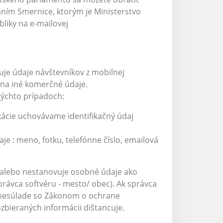
ním Smernice, ktorým je Ministerstvo
bliky na e-mailovej
uje údaje návštevníkov z mobilnej
 na iné komerčné údaje.
týchto prípadoch:
ikácie uchovávame identifikačný údaj
je : meno, fotku, telefónne číslo, emailová
alebo nestanovuje osobné údaje ako
právca softvéru - mesto/ obec). Ak správca
v nesúlade so Zákonom o ochrane
ozbieraných informácii dištancuje.