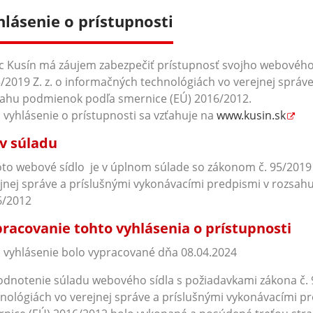
hlásenie o prístupnosti
 Kusín má záujem zabezpečiť prístupnosť svojho webového
5/2019 Z. z. o informačných technológiách vo verejnej správ
ahu podmienok podľa smernice (EÚ) 2016/2012.
 vyhlásenie o prístupnosti sa vzťahuje na
www.kusin.sk
v súladu
oto webové sídlo je v úplnom súlade so zákonom č. 95/2019 
jnej správe a príslušnými vykonávacími predpismi v rozsa
6/2012
racovanie tohto vyhlásenia o prístupnosti
 vyhlásenie bolo vypracované dňa 08.04.2024
dnotenie súladu webového sídla s požiadavkami zákona č. 9
nológiách vo verejnej správe a príslušnými vykonávacími 