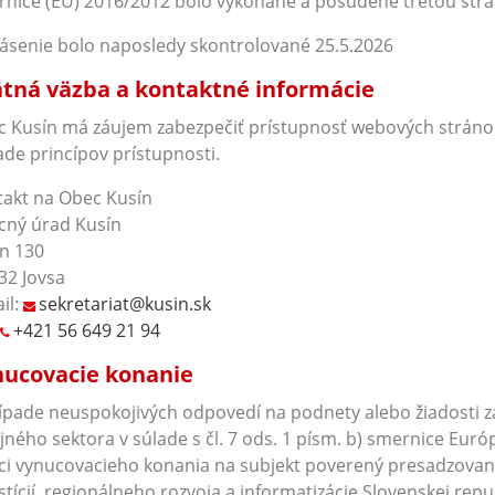
nice (EÚ) 2016/2012 bolo vykonané a posúdené treťou strano
ásenie bolo naposledy skontrolované 25.5.2026
tná väzba a kontaktné informácie
 Kusín má záujem zabezpečiť prístupnosť webových stránok 
ade princípov prístupnosti.
akt na Obec Kusín
cný úrad Kusín
n 130
32 Jovsa
il:
sekretariat@kusin.sk
+421 56 649 21 94
ucovacie konanie
ípade neuspokojivých odpovedí na podnety alebo žiadosti z
jného sektora v súlade s čl. 7 ods. 1 písm. b) smernice Eu
i vynucovacieho konania na subjekt poverený presadzovaní
stícií, regionálneho rozvoja a informatizácie Slovenskej repu