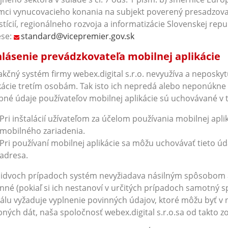
mci vynucovacieho konania na subjekt poverený presadzova
stícií, regionálneho rozvoja a informatizácie Slovenskej repu
ese:
standard@vicepremier.gov.sk
lásenie prevádzkovateľa mobilnej aplikácie
kčný systém firmy webex.digital s.r.o. nevyužíva a neposkyt
kácie tretím osobám. Tak isto ich nepredá alebo neponúkne
né údaje používateľov mobilnej aplikácie sú uchovávané v 
Pri inštalácií užívateľom za účelom používania mobilnej apl
mobilného zariadenia.
Pri používaní mobilnej aplikácie sa môžu uchovávať tieto úda
adresa.
idvoch prípadoch systém nevyžiadava násilným spôsobom 
nné (pokiaľ si ich nestanoví v určitých prípadoch samotný s
álu vyžaduje vyplnenie povinných údajov, ktoré môžu byť 
ných dát, naša spoločnosť webex.digital s.r.o.sa od takto z