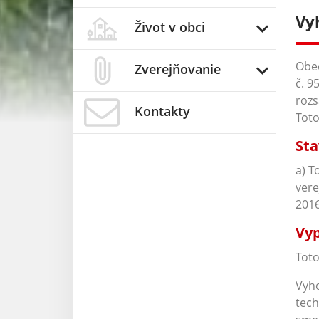
Vy
Život v obci
Obec
Zverejňovanie
č. 9
rozs
Kontakty
Toto
Sta
a) T
vere
201
Vyp
Toto
Vyho
tech