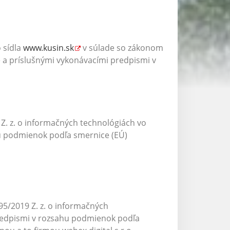
 sídla
www.kusin.sk
v súlade so zákonom
e a príslušnými vykonávacími predpismi v
Z. z. o informačných technológiách vo
hu podmienok podľa smernice (EÚ)
5/2019 Z. z. o informačných
predpismi v rozsahu podmienok podľa