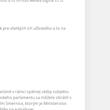
u a to firmou webex.digital s.r.o.
pre všetkých ich užívateľov a to na
aslané v rámci spätnej väzby subjektu
rópskeho parlamentu sa môžete obrátiť v
m Smernice, ktorým je Ministerstvo
bliky na e-mailovej