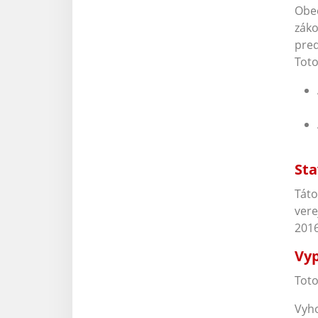
Obec
záko
pred
Toto
Sta
Táto
vere
201
Vyp
Toto
Vyho