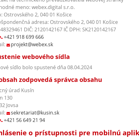
odné meno: webex.digital s.r.o.
o: Ostrovského 2, 040 01 Košice
špondenčná adresa: Ostrovského 2, 040 01 Košice
 48329461 DIČ: 2120142167 IČ DPH: SK2120142167
+421 918 699 666
il:
projekt@webex.sk
stenie webového sídla
vé sídlo bolo spustené dňa 08.04.2024
obsah zodpovedá správca obsahu
cný úrad Kusín
n 130
32 Jovsa
il:
sekretariat@kusin.sk
+421 56 649 21 94
hlásenie o prístupnosti pre mobilnú apli