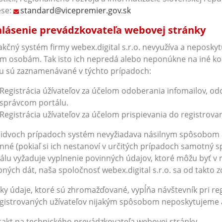
ese:
standard@vicepremier.gov.sk
lásenie prevádzkovateľa webovej stránky
kčný systém firmy webex.digital s.r.o. nevyužíva a neposky
ím osobám. Tak isto ich nepredá alebo neponúkne na iné 
 sú zaznamenávané v týchto prípadoch:
Registrácia úžívateľov za účelom odoberania infomailov, odo
správcom portálu.
Registrácia užívateľov za účelom prispievania do registrovan
idvoch prípadoch systém nevyžiadava násilnym spôsobom 
nné (pokiaľ si ich nestanoví v určitých prípadoch samotný s
álu vyžaduje vyplnenie povinných údajov, ktoré môžu byť 
ných dát, naša spoločnosť webex.digital s.r.o. sa od takto z
ky údaje, ktoré sú zhromažďované, vypĺňa návštevník pri reg
gistrovaných užívateľov nijakým spôsobom neposkytujeme
akt na technického prevádzkovateľa webovej stránky