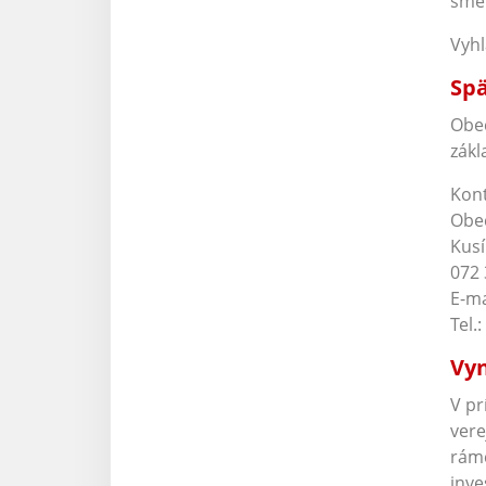
smer
Vyhl
Spä
Obec
zákl
Kont
Obe
Kusí
072 
E-ma
Tel.:
Vyn
V pr
vere
rámc
inve