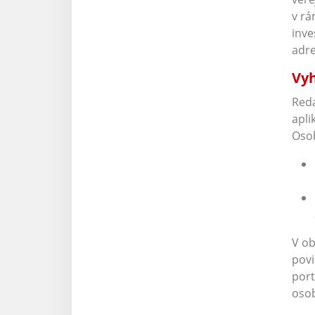
v rá
inve
adr
Vyh
Reda
apli
Osob
V ob
povi
port
osob