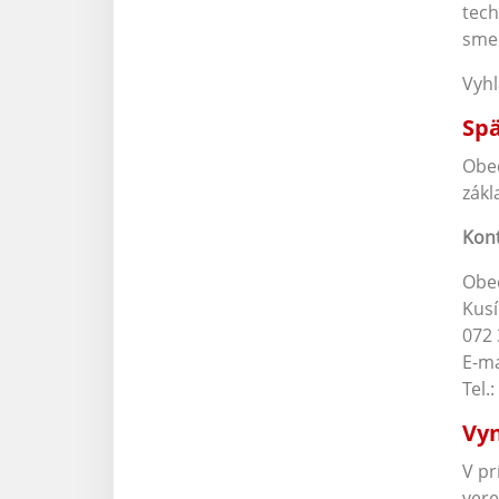
tech
smer
Vyhl
Spä
Obec
zákl
Kont
Obe
Kusí
072 
E-ma
Tel.:
Vyn
V pr
vere