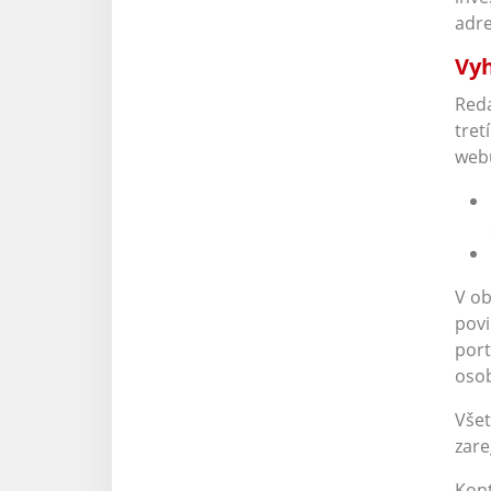
adr
Vyh
Reda
tret
webu
V ob
povi
port
osob
Všet
zare
Kont