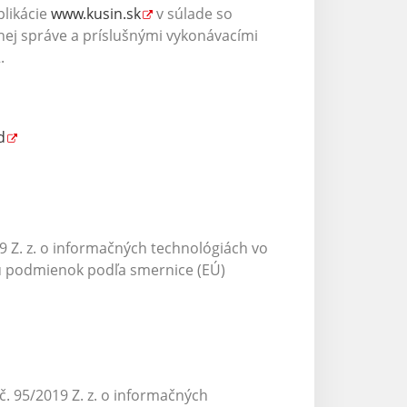
plikácie
www.kusin.sk
v súlade so
nej správe a príslušnými vykonávacími
.
d
9 Z. z. o informačných technológiách vo
hu podmienok podľa smernice (EÚ)
. 95/2019 Z. z. o informačných