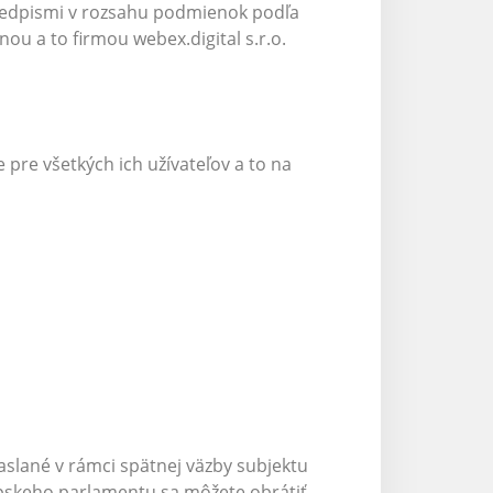
predpismi v rozsahu podmienok podľa
u a to firmou webex.digital s.r.o.
pre všetkých ich užívateľov a to na
aslané v rámci spätnej väzby subjektu
rópskeho parlamentu sa môžete obrátiť