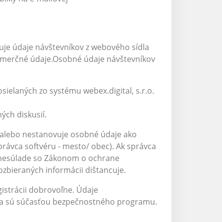
tuje údaje návštevníkov z webového sídla
komerčné údaje.Osobné údaje návštevníkov
sielaných zo systému webex.digital, s.r.o.
ých diskusií.
alebo nestanovuje osobné údaje ako
právca softvéru - mesto/ obec). Ak správca
v nesúlade so Zákonom o ochrane
ozbieraných informácii dištancuje.
istrácii dobrovoľne. Údaje
 a sú súčasťou bezpečnostného programu.