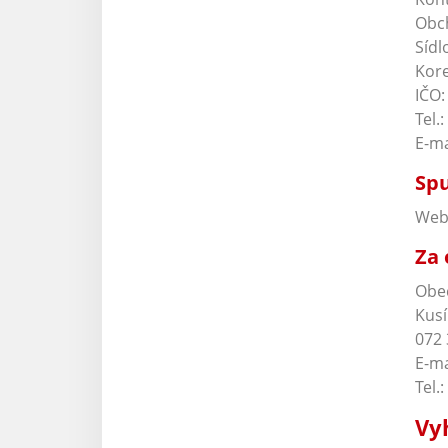
Obch
Sídl
Kore
IČO:
Tel.:
E-ma
Spu
Webo
Za 
Obe
Kusí
072 
E-ma
Tel.:
Vy