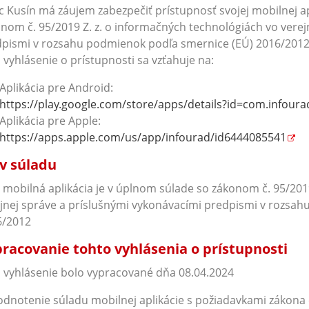
 Kusín má záujem zabezpečiť prístupnosť svojej mobilnej a
nom č. 95/2019 Z. z. o informačných technológiách vo verej
pismi v rozsahu podmienok podľa smernice (EÚ) 2016/2012
 vyhlásenie o prístupnosti sa vzťahuje na:
Aplikácia pre Android:
https://play.google.com/store/apps/details?id=com.infoura
Aplikácia pre Apple:
https://apps.apple.com/us/app/infourad/id6444085541
v súladu
 mobilná aplikácia je v úplnom súlade so zákonom č. 95/201
jnej správe a príslušnými vykonávacími predpismi v rozsa
6/2012
racovanie tohto vyhlásenia o prístupnosti
 vyhlásenie bolo vypracované dňa 08.04.2024
dnotenie súladu mobilnej aplikácie s požiadavkami zákona č