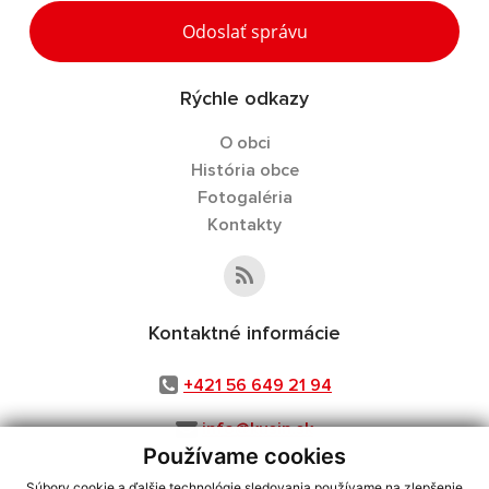
Odoslať správu
Rýchle odkazy
O obci
História obce
Fotogaléria
Kontakty
Kontaktné informácie
+421 56 649 21 94
info@kusin.sk
Používame cookies
Súbory cookie a ďalšie technológie sledovania používame na zlepšenie