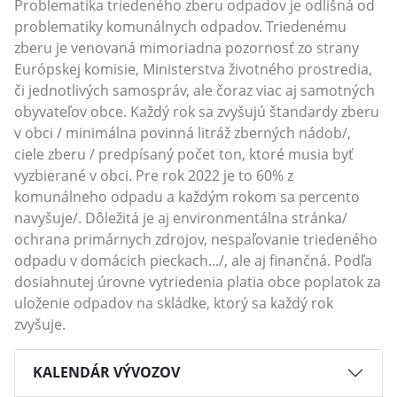
Problematika triedeného zberu odpadov je odlišná od
problematiky komunálnych odpadov. Triedenému
zberu je venovaná mimoriadna pozornosť zo strany
Európskej komisie, Ministerstva životného prostredia,
či jednotlivých samospráv, ale čoraz viac aj samotných
obyvateľov obce. Každý rok sa zvyšujú štandardy zberu
v obci / minimálna povinná litráž zberných nádob/,
ciele zberu / predpísaný počet ton, ktoré musia byť
vyzbierané v obci. Pre rok 2022 je to 60% z
komunálneho odpadu a každým rokom sa percento
navyšuje/. Dôležitá je aj environmentálna stránka/
ochrana primárnych zdrojov, nespaľovanie triedeného
odpadu v domácich pieckach.../, ale aj finančná. Podľa
dosiahnutej úrovne vytriedenia platia obce poplatok za
uloženie odpadov na skládke, ktorý sa každý rok
zvyšuje.
KALENDÁR VÝVOZOV