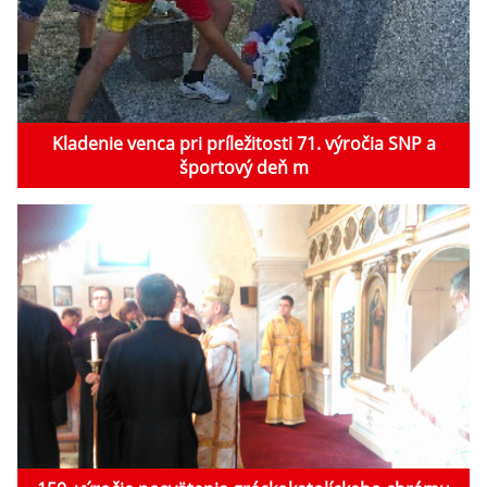
Kladenie venca pri príležitosti 71. výročia SNP a
športový deň m