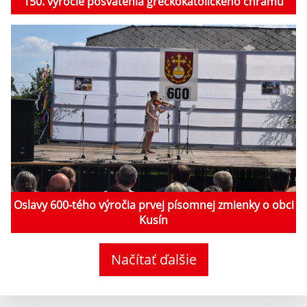
150. výročie posvätenia gréckokatolíckeho chrámu
Oslavy 600-tého výročia prvej písomnej zmienky o obci
Kusín
Načítať ďalšie