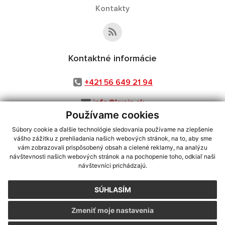
Kontakty
Kontaktné informácie
+421 56 649 21 94
info@kusin.sk
Používame cookies
Súbory cookie a ďalšie technológie sledovania používame na zlepšenie
vášho zážitku z prehliadania našich webových stránok, na to, aby sme
využite možnosť získavania aktuálnych informácií s využitím RSS
,
vám zobrazovali prispôsobený obsah a cielené reklamy, na analýzu
návštevnosti našich webových stránok a na pochopenie toho, odkiaľ naši
CMS systém (redakčný) systém ECHELON 2,
Mapa stránok
,
web portál
,
návštevníci prichádzajú.
webhosting
,
webex.digital, s.r.o.
,
domény
,
registrácia domény
,
spoločnosť webex.digital, s.r.o.
,
technický prevádzkovateľ
SÚHLASÍM
Posledná aktualizácia:
04.08.2026
Zmeniť moje nastavenia
Vytlačiť stránku
|
Vyhlásenie o prístupnosti