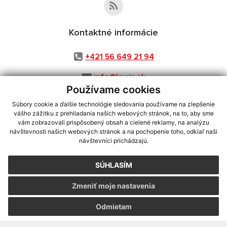
Kontaktné informácie
+421 56 649 21 94
info@kusin.sk
Používame cookies
Súbory cookie a ďalšie technológie sledovania používame na zlepšenie
vášho zážitku z prehliadania našich webových stránok, na to, aby sme
využite možnosť získavania aktuálnych informácií s využitím RSS
,
vám zobrazovali prispôsobený obsah a cielené reklamy, na analýzu
návštevnosti našich webových stránok a na pochopenie toho, odkiaľ naši
CMS systém (redakčný) systém ECHELON 2,
Mapa stránok
,
web portál
,
návštevníci prichádzajú.
webhosting
,
webex.digital, s.r.o.
,
domény
,
registrácia domény
,
spoločnosť webex.digital, s.r.o.
,
technický prevádzkovateľ
SÚHLASÍM
Posledná aktualizácia:
04.08.2026
Zmeniť moje nastavenia
Vytlačiť stránku
|
Vyhlásenie o prístupnosti
Autorské práva
|
Cookies
Odmietam