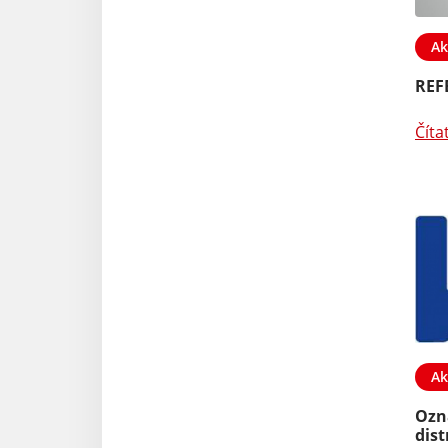
Ak
REF
Číta
Ak
Ozn
dist