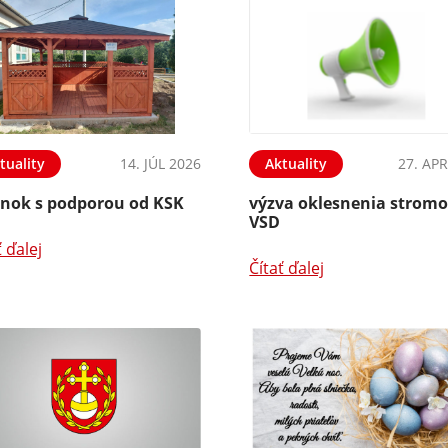
tuality
14. JÚL 2026
Aktuality
27. APR
ánok s podporou od KSK
výzva oklesnenia strom
VSD
ť ďalej
Čítať ďalej