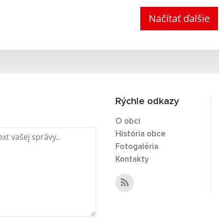
Načítať ďalšie
Rýchle odkazy
O obci
História obce
Fotogaléria
Kontakty