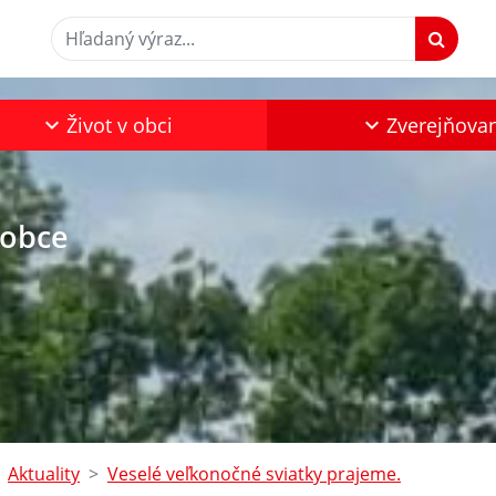
Hľadaný výraz...
Život v obci
Zverejňova
 obce
Aktuality
Veselé veľkonočné sviatky prajeme.