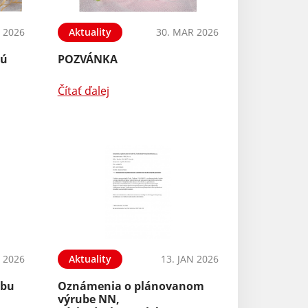
 2026
Aktuality
30. MAR 2026
kú
POZVÁNKA
Čítať ďalej
N 2026
Aktuality
13. JAN 2026
ubu
Oznámenia o plánovanom
výrube NN,