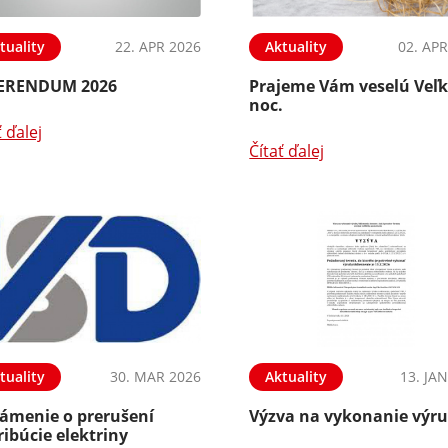
tuality
22. APR 2026
Aktuality
02. APR
ERENDUM 2026
Prajeme Vám veselú Veľ
noc.
ť ďalej
Čítať ďalej
tuality
30. MAR 2026
Aktuality
13. JA
ámenie o prerušení
Výzva na vykonanie výr
ribúcie elektriny