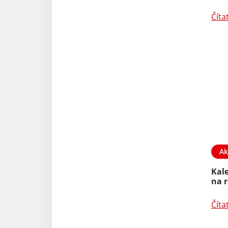
Číta
Ak
Kal
na 
Číta