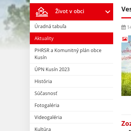
Ve
Život v obci
Úradná tabuľa
14
Aktuality
PHRSR a Komunitný plán obce
Kusín
ÚPN Kusín 2023
História
Súčasnosť
Fotogaléria
Videogaléria
Zo
Kultúra