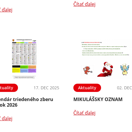
Čítať ďalej
ť ďalej
tuality
17. DEC 2025
Aktuality
02. DEC
endár triedeného zberu
MIKULÁŠSKY OZNAM
rok 2026
Čítať ďalej
ť ďalej